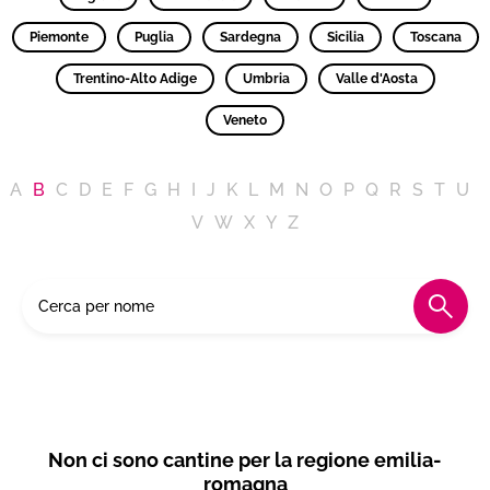
Piemonte
Puglia
Sardegna
Sicilia
Toscana
Trentino-Alto Adige
Umbria
Valle d'Aosta
Veneto
A
B
C
D
E
F
G
H
I
J
K
L
M
N
O
P
Q
R
S
T
U
V
W
X
Y
Z
Non ci sono cantine per la regione emilia-
romagna