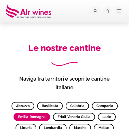
Dalla loro vendemmia, alla tu
0
Le nostre cantine
Naviga fra territori e scopri le cantine
italiane
Abruzzo
Basilicata
Calabria
Campania
Emilia-Romagna
Friuli-Venezia Giulia
Lazio
Liguria
Lombardia
Marche
Molise