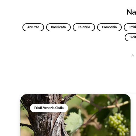
Nav
Abruzzo
Basilicata
Calabria
Campania
Emil
Sicil
A
Friuli-Venezia Giulia