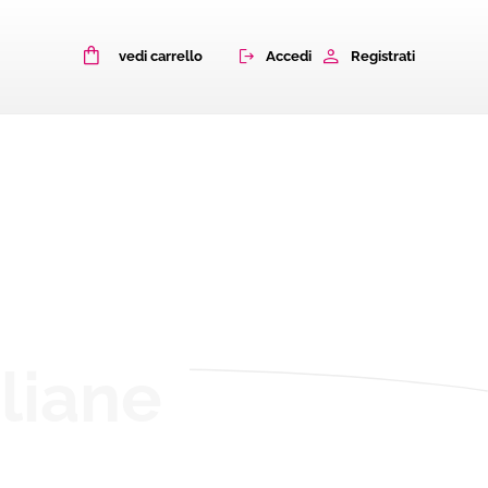
0
Accedi
Registrati
vedi carrello
aliane