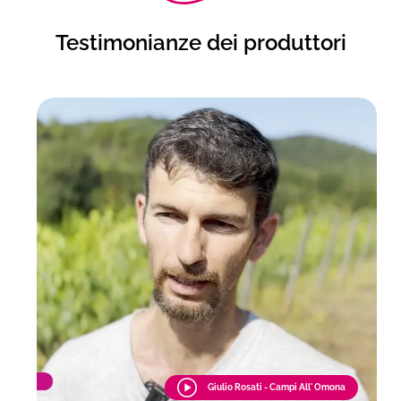
Testimonianze dei produttori
Giulio Rosati - Campi All' Omona