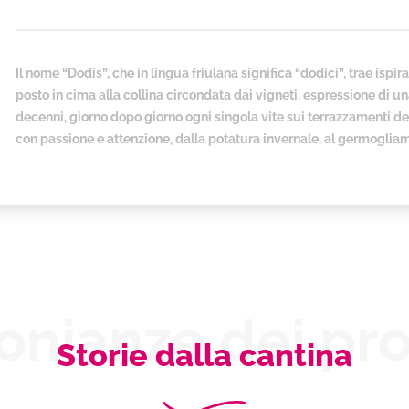
Il nome “Dodis”, che in lingua friulana significa “dodici”, trae ispir
posto in cima alla collina circondata dai vigneti, espressione di un
decenni, giorno dopo giorno ogni singola vite sui terrazzamenti dell’
con passione e attenzione, dalla potatura invernale, al germogliamen
onianze dei pro
Storie dalla cantina