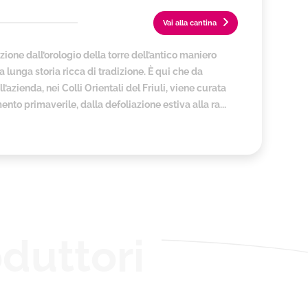
Vai alla cantina
azione dall’orologio della torre dell’antico maniero
a lunga storia ricca di tradizione. È qui che da
azienda, nei Colli Orientali del Friuli, viene curata
to primaverile, dalla defoliazione estiva alla ra...
duttori