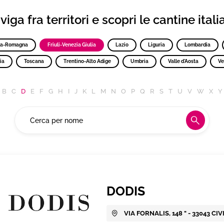
iga fra territori e scopri le cantine ital
ia-Romagna
Friuli-Venezia Giulia
Lazio
Liguria
Lombardia
ia
Toscana
Trentino-Alto Adige
Umbria
Valle d'Aosta
Ve
B
C
D
E
F
G
H
I
J
K
L
M
N
O
P
Q
R
S
T
U
V
W
X
Y
DODIS
VIA FORNALIS, 148 " - 33043 CI