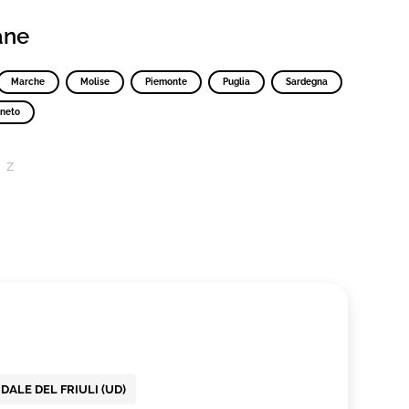
iane
Marche
Molise
Piemonte
Puglia
Sardegna
neto
Z
VIDALE DEL FRIULI (UD)