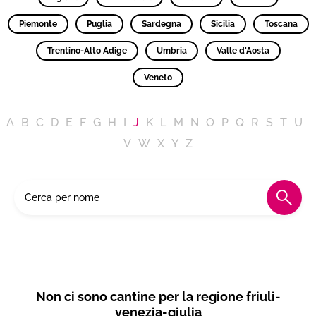
Piemonte
Puglia
Sardegna
Sicilia
Toscana
Trentino-Alto Adige
Umbria
Valle d'Aosta
Veneto
A
B
C
D
E
F
G
H
I
J
K
L
M
N
O
P
Q
R
S
T
U
V
W
X
Y
Z
Non ci sono cantine per la regione friuli-
venezia-giulia