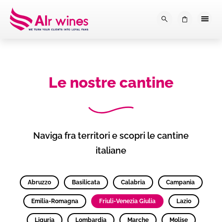
Dalla loro vendemmia, alla tu
0
Le nostre cantine
Naviga fra territori e scopri le cantine
italiane
Abruzzo
Basilicata
Calabria
Campania
Emilia-Romagna
Friuli-Venezia Giulia
Lazio
Liguria
Lombardia
Marche
Molise