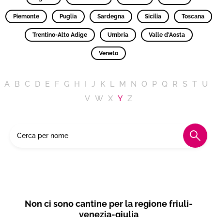
Piemonte
Puglia
Sardegna
Sicilia
Toscana
Trentino-Alto Adige
Umbria
Valle d'Aosta
Veneto
A
B
C
D
E
F
G
H
I
J
K
L
M
N
O
P
Q
R
S
T
U
V
W
X
Y
Z
Non ci sono cantine per la regione friuli-
venezia-giulia