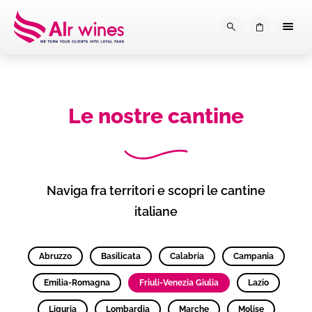
Dalla loro vendemmia, alla tu
0
Le nostre cantine
Naviga fra territori e scopri le cantine
italiane
Abruzzo
Basilicata
Calabria
Campania
Emilia-Romagna
Friuli-Venezia Giulia
Lazio
Liguria
Lombardia
Marche
Molise