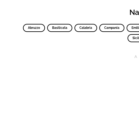
Nav
Abruzzo
Basilicata
Calabria
Campania
Emil
Sicil
A