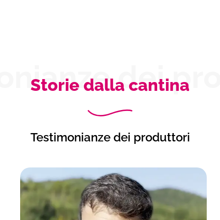
onianze dei pro
Storie dalla cantina
Testimonianze dei produttori