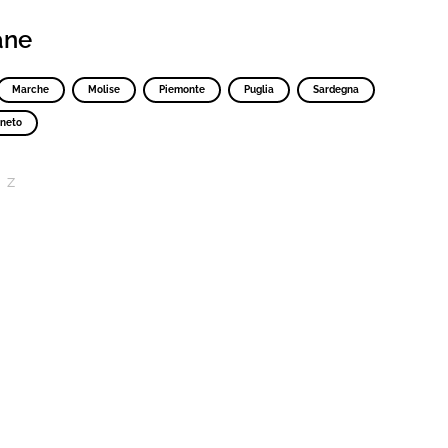
iane
Marche
Molise
Piemonte
Puglia
Sardegna
neto
Z