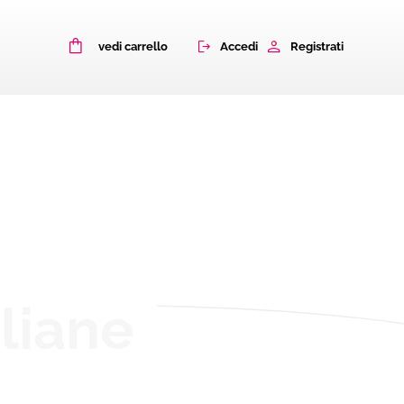
0
Accedi
Registrati
vedi carrello
aliane