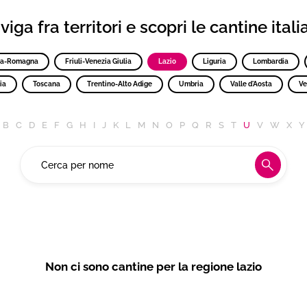
iga fra territori e scopri le cantine ital
ia-Romagna
Friuli-Venezia Giulia
Lazio
Liguria
Lombardia
ia
Toscana
Trentino-Alto Adige
Umbria
Valle d'Aosta
Ve
B
C
D
E
F
G
H
I
J
K
L
M
N
O
P
Q
R
S
T
U
V
W
X
Y
Non ci sono cantine per la regione lazio