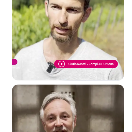
Giulio Rosati - Campi All' Omona