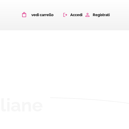
0
Accedi
Registrati
vedi carrello
aliane