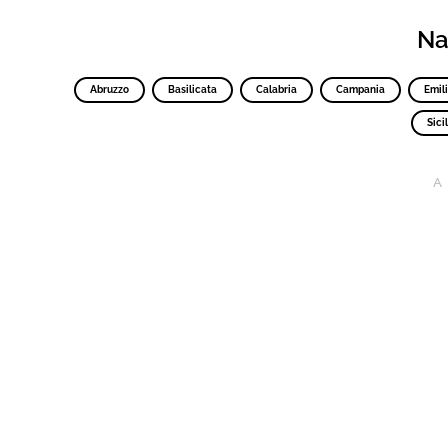
Nav
Abruzzo
Basilicata
Calabria
Campania
Emil
Sicil
A