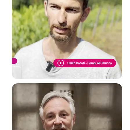
Giulio Rosati - Campi All' Omona