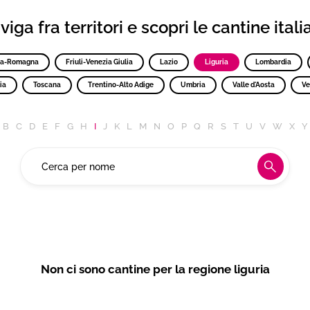
iga fra territori e scopri le cantine ital
ia-Romagna
Friuli-Venezia Giulia
Lazio
Liguria
Lombardia
ia
Toscana
Trentino-Alto Adige
Umbria
Valle d'Aosta
Ve
B
C
D
E
F
G
H
I
J
K
L
M
N
O
P
Q
R
S
T
U
V
W
X
Y
Non ci sono cantine per la regione liguria