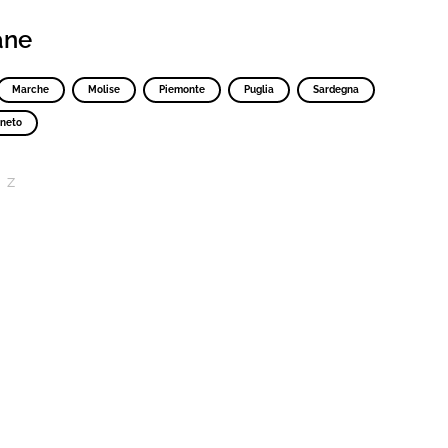
iane
Marche
Molise
Piemonte
Puglia
Sardegna
neto
Z