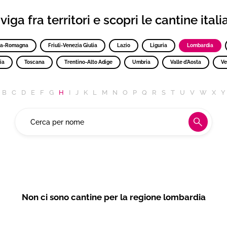
iga fra territori e scopri le cantine ital
ia-Romagna
Friuli-Venezia Giulia
Lazio
Liguria
Lombardia
ia
Toscana
Trentino-Alto Adige
Umbria
Valle d'Aosta
Ve
B
C
D
E
F
G
H
I
J
K
L
M
N
O
P
Q
R
S
T
U
V
W
X
Y
Non ci sono cantine per la regione lombardia