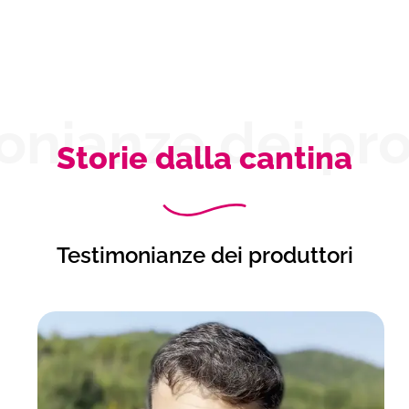
onianze dei pro
Storie dalla cantina
Testimonianze dei produttori