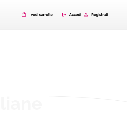
0
Accedi
Registrati
vedi carrello
aliane