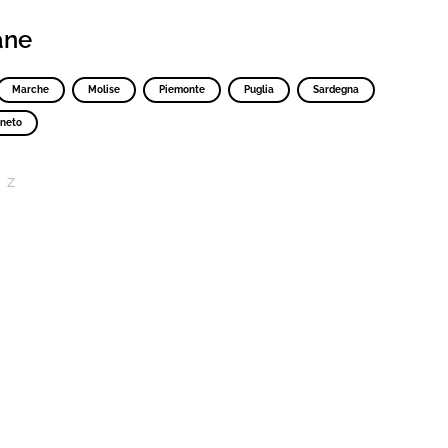
iane
Marche
Molise
Piemonte
Puglia
Sardegna
neto
Z