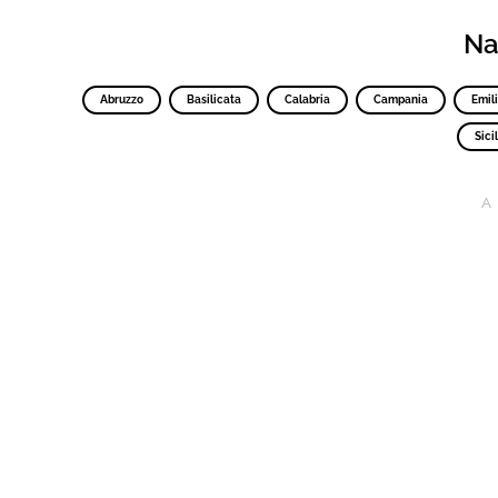
Nav
Abruzzo
Basilicata
Calabria
Campania
Emil
Sicil
A