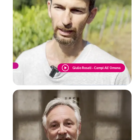
Giulio Rosati - Campi All' Omona