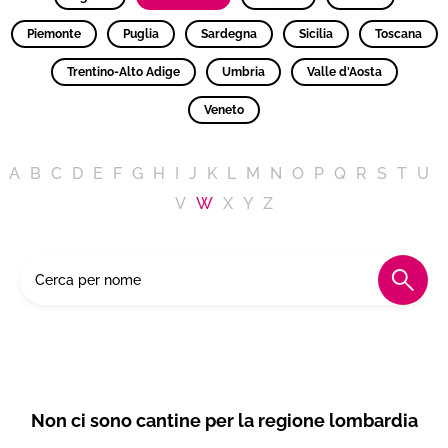
Piemonte
Puglia
Sardegna
Sicilia
Toscana
Trentino-Alto Adige
Umbria
Valle d'Aosta
Veneto
A
B
C
D
E
F
G
H
I
J
K
L
M
N
O
P
Q
R
S
T
U
V
W
X
Y
Z
Non ci sono cantine per la regione lombardia