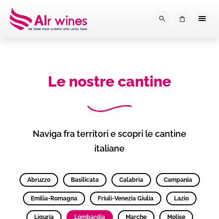
Dalla loro vendemmia, alla tu
0
Le nostre cantine
Naviga fra territori e scopri le cantine
italiane
Abruzzo
Basilicata
Calabria
Campania
Emilia-Romagna
Friuli-Venezia Giulia
Lazio
Liguria
Lombardia
Marche
Molise