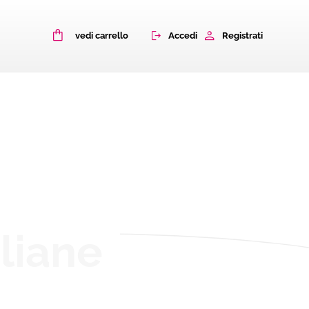
0
Accedi
Registrati
vedi carrello
aliane