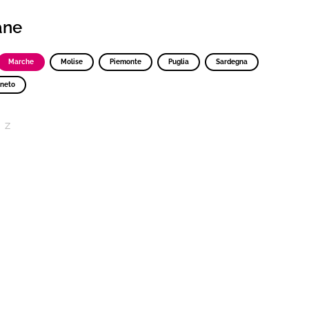
iane
Marche
Molise
Piemonte
Puglia
Sardegna
neto
Z