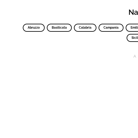
Nav
Abruzzo
Basilicata
Calabria
Campania
Emil
Sicil
A