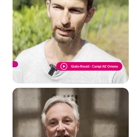
Giulio Rosati - Campi All' Omona