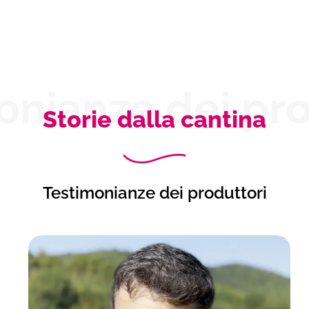
onianze dei pro
Storie dalla cantina
Testimonianze dei produttori