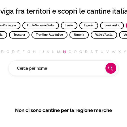
iga fra territori e scopri le cantine ital
ia-Romagna
Friuli-Venezia Giulia
Lazio
Liguria
Lombardia
ia
Toscana
Trentino-Alto Adige
Umbria
Valle d'Aosta
Ve
B
C
D
E
F
G
H
I
J
K
L
M
N
O
P
Q
R
S
T
U
V
W
X
Y
Non ci sono cantine per la regione marche