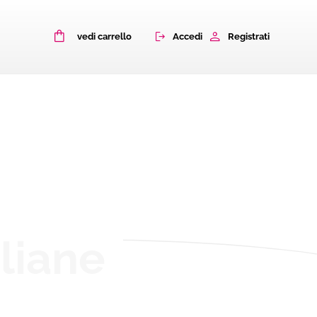
0
Accedi
Registrati
vedi carrello
aliane