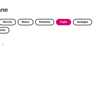
iane
Marche
Molise
Piemonte
Puglia
Sardegna
neto
Z