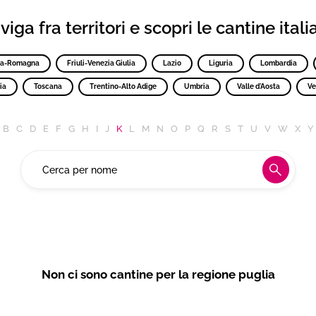
iga fra territori e scopri le cantine ital
ia-Romagna
Friuli-Venezia Giulia
Lazio
Liguria
Lombardia
ia
Toscana
Trentino-Alto Adige
Umbria
Valle d'Aosta
Ve
B
C
D
E
F
G
H
I
J
K
L
M
N
O
P
Q
R
S
T
U
V
W
X
Y
Non ci sono cantine per la regione puglia