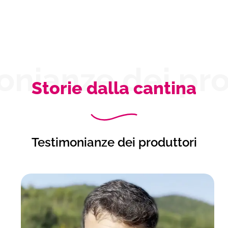
onianze dei pro
Storie dalla cantina
Testimonianze dei produttori