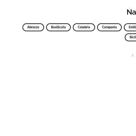
Nav
Abruzzo
Basilicata
Calabria
Campania
Emil
Sicil
A