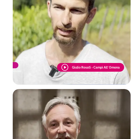
Giulio Rosati - Campi All' Omona