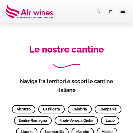
Dalla loro vendemmia, alla tu
0
Le nostre cantine
Naviga fra territori e scopri le cantine
italiane
Abruzzo
Basilicata
Calabria
Campania
Emilia-Romagna
Friuli-Venezia Giulia
Lazio
Liguria
Lombardia
Marche
Molise