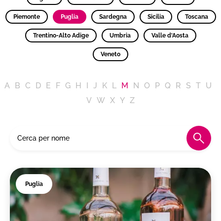
Piemonte
Puglia
Sardegna
Sicilia
Toscana
Trentino-Alto Adige
Umbria
Valle d'Aosta
Veneto
A
B
C
D
E
F
G
H
I
J
K
L
M
N
O
P
Q
R
S
T
U
V
W
X
Y
Z
Puglia