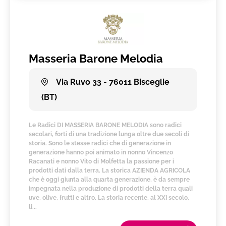
Masseria Barone Melodia
Via Ruvo 33 - 76011 Bisceglie
(BT)
Le Radici DI MASSERIA BARONE MELODIA sono radici
secolari, forti di una tradizione lunga oltre due secoli di
storia. Sono le stesse radici che di generazione in
generazione hanno poi animato in nonno Vincenzo
Racanati e nonno Vito di Molfetta la passione per i
prodotti dati dalla terra. La storica AZIENDA AGRICOLA
che è oggi giunta alla quarta generazione, è da sempre
impegnata nella produzione di prodotti della terra quali
uve, olive, frutti e altro. La storia recente, al XXI secolo,
li...