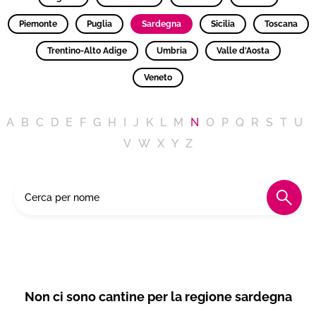
Piemonte
Puglia
Sardegna
Sicilia
Toscana
Trentino-Alto Adige
Umbria
Valle d'Aosta
Veneto
A
B
C
D
E
F
G
H
I
J
K
L
M
N
O
P
Q
R
S
T
U
V
W
X
Y
Z
Non ci sono cantine per la regione sardegna