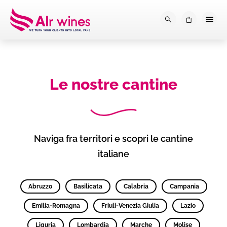
Dalla loro vendemmia, alla tu
0
Le nostre cantine
Naviga fra territori e scopri le cantine
italiane
Abruzzo
Basilicata
Calabria
Campania
Emilia-Romagna
Friuli-Venezia Giulia
Lazio
Liguria
Lombardia
Marche
Molise