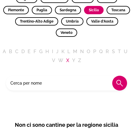
Piemonte
Puglia
Sardegna
Sicilia
Toscana
Trentino-Alto Adige
Umbria
Valle d'Aosta
Veneto
A
B
C
D
E
F
G
H
I
J
K
L
M
N
O
P
Q
R
S
T
U
V
W
X
Y
Z
Non ci sono cantine per la regione sicilia