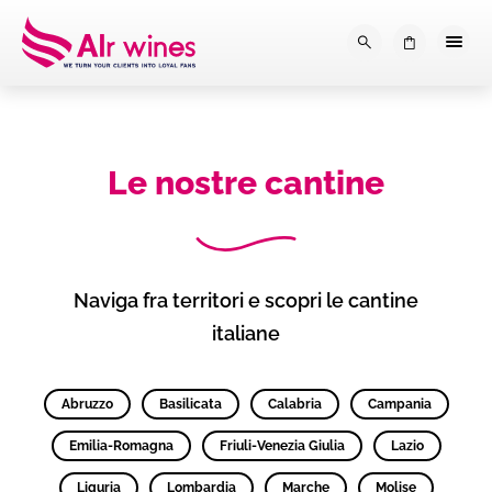
Dalla loro vendemmia, alla tu
0
Le nostre cantine
Naviga fra territori e scopri le cantine
italiane
Abruzzo
Basilicata
Calabria
Campania
Emilia-Romagna
Friuli-Venezia Giulia
Lazio
Liguria
Lombardia
Marche
Molise