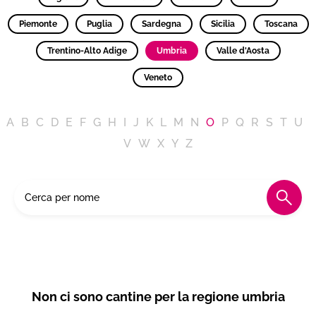
Piemonte
Puglia
Sardegna
Sicilia
Toscana
Trentino-Alto Adige
Umbria
Valle d'Aosta
Veneto
A
B
C
D
E
F
G
H
I
J
K
L
M
N
O
P
Q
R
S
T
U
V
W
X
Y
Z
Non ci sono cantine per la regione umbria