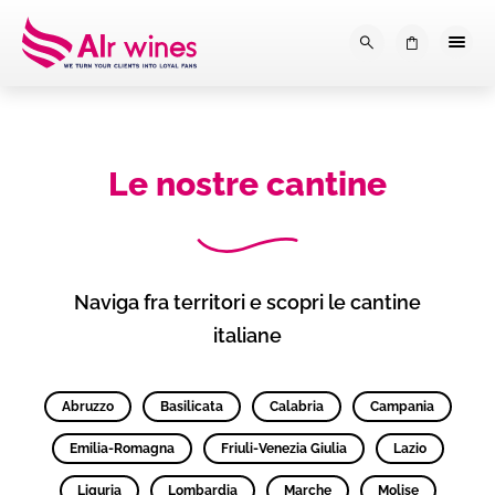
Dalla loro vendemmia, alla tu
0
Le nostre cantine
Naviga fra territori e scopri le cantine
italiane
Abruzzo
Basilicata
Calabria
Campania
Emilia-Romagna
Friuli-Venezia Giulia
Lazio
Liguria
Lombardia
Marche
Molise