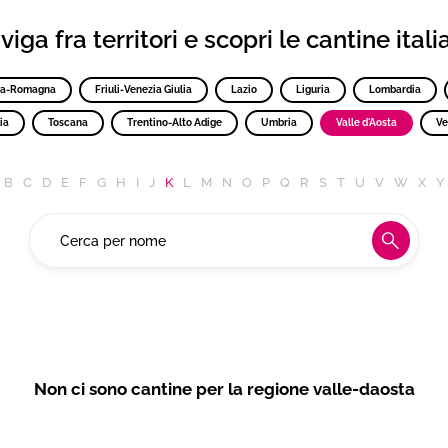
iga fra territori e scopri le cantine ital
ia-Romagna
Friuli-Venezia Giulia
Lazio
Liguria
Lombardia
ia
Toscana
Trentino-Alto Adige
Umbria
Valle d'Aosta
Ve
B
C
D
E
F
G
H
I
J
K
L
M
N
O
P
Q
R
S
T
U
V
W
X
Y
Non ci sono cantine per la regione valle-daosta