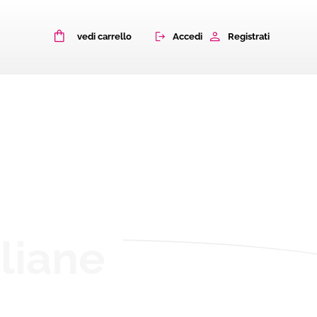
0
Accedi
Registrati
vedi carrello
aliane