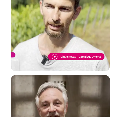
Giulio Rosati - Campi All' Omona