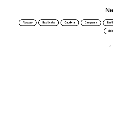
Nav
Abruzzo
Basilicata
Calabria
Campania
Emil
Sicil
A