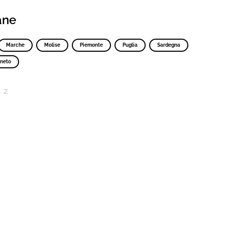
iane
Marche
Molise
Piemonte
Puglia
Sardegna
neto
Z