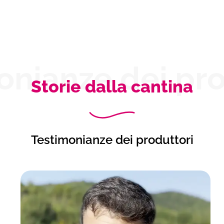
onianze dei pro
Storie dalla cantina
Testimonianze dei produttori