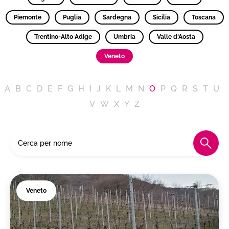
Piemonte
Puglia
Sardegna
Sicilia
Toscana
Trentino-Alto Adige
Umbria
Valle d'Aosta
Veneto
A
B
C
D
E
F
G
H
I
J
K
L
M
N
O
P
Q
R
S
T
U
V
W
X
Y
Z
Veneto