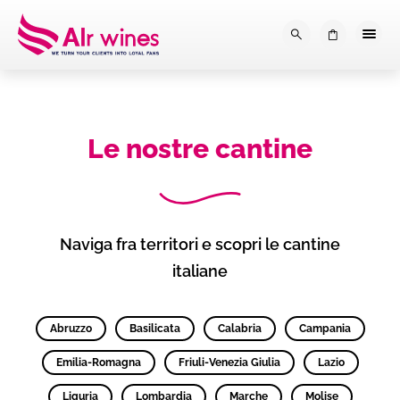
Dalla loro vendemmia, alla tu
0
Le nostre cantine
Naviga fra territori e scopri le cantine
italiane
Abruzzo
Basilicata
Calabria
Campania
Emilia-Romagna
Friuli-Venezia Giulia
Lazio
Liguria
Lombardia
Marche
Molise