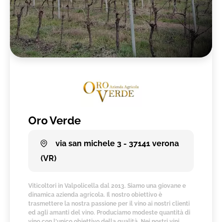
Oro Verde
via san michele 3 - 37141 verona
(VR)
Viticoltori in Valpolicella dal 2013. Siamo una giovane e
dinamica azienda agricola. Il nostro obiettivo è
trasmettere la nostra passione per il vino ai nostri clienti
ed agli amanti del vino. Produciamo modeste quantità di
vino con l'unico obiettivo della qualità. Nei nostri vini