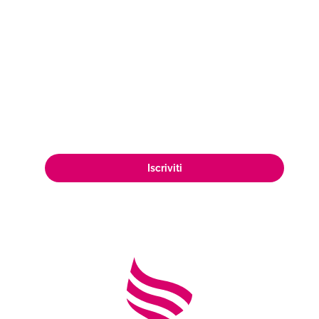
Esplora nuovi orizzonti per vendere il
tuo vino! Iscriviti ad Air Wines e scopri
come ampliare la tua presenza sul
mercato, raggiungendo una vasta e
appassionata clientela di amanti del
vino in tutto il mondo.
Iscriviti