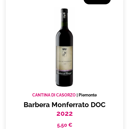
Produttore
CANTINA DI CASORZO
Piemonte
Vuoi ricevere i tuoi prodotti in
Italia
Subtotale
0,00 €
Totale
0.00€
CANTINA DI CASORZO
|
Piemonte
Barbera Monferrato DOC
2022
5,50 €