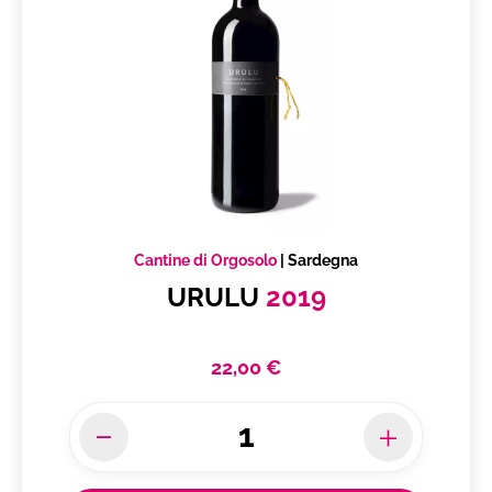
Liguria di Levante IGT
Lison Pramaggiore DOC
Lugana DOC
Malvasia di Casorzo DOC
Malvasia di Casorzo DOC Passito
Mamertino DOC
Marca Trevigiana IGP
Marche IGT
Cantine di Orgosolo
|
Sardegna
URULU
2019
Maremma Toscana DOC
Marsala Superiore DOC
Monferrato DOC
22,00 €
Montecarlo DOC
Montecucco Vermentino DOC
Montefalco DOC
Montefalco Sagrantino DOCG