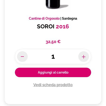
Ortrugo dei Colli Piacentini DOC
Orvieto Classico DOC
Passerina del Frusinate IGT
Cantine di Orgosolo
|
Sardegna
Pecorino DOC Falerio
SOROI
2016
Piave DOC
Piemonte DOC
32,50 €
Pignoletto DOC Frizzante
Primitivo di Manduria DOC
Prosecco DOC
Provincia di Pavia IGT
Puglia IGT
Aggiungi al carrello
Recioto della Valpolicella Classico DOCG
Vedi scheda prodotto
Recioto di Soave DOCG
Roccamonfina IGT
Roero DOCG