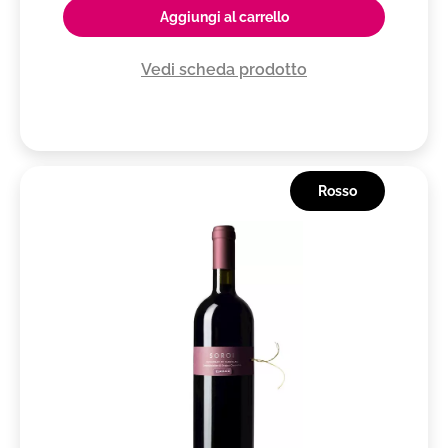
Aggiungi al carrello
Montello Colli Asolani DOC
Montello DOCG
Vedi scheda prodotto
Montepulciano d'Abruzzo DOC
Monteregio di Massa Marittima DOC
Montescudaio DOC
Morellino di Scansano DOCG
Rosso
Moscato d'Asti DOCG
Nebbiolo d'Alba DOC
Nobile di Montepulciano DOCG
Nocera DOC
Offida DOCG
Oltrepò Pavese DOC
Oltrepò Pavese Metodo Classico DOCG
Orcia DOC