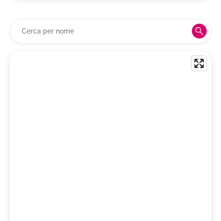
Romagna Albana DOCG
Romagna DOC Sangiovese
Rosso Conero DOC
Rosso di Montalcino DOC
Rosso di Montepulciano DOC
Rosso Piceno DOC
Rosso Piceno Superiore DOC
Ruché di Castagnole Monferrato DOC
Salento IGT
Sangiovese di Romagna Superiore DOC
Sangiovese Merlot Rubicone IGT
Sannio DOC
Sant'Antimo DOC
Serrapetrona DOC
Sforzato di Valtellina DOCG