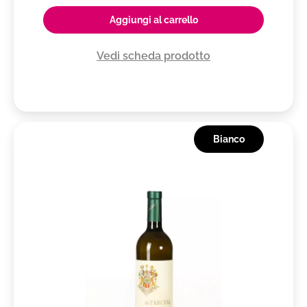
Montello Colli Asolani DOC
Aggiungi al carrello
Montello DOCG
Vedi scheda prodotto
Montepulciano d'Abruzzo DOC
Monteregio di Massa Marittima DOC
Montescudaio DOC
Morellino di Scansano DOCG
Bianco
Moscato d'Asti DOCG
Nebbiolo d'Alba DOC
Nobile di Montepulciano DOCG
Nocera DOC
Offida DOCG
Oltrepò Pavese DOC
Oltrepò Pavese Metodo Classico DOCG
Orcia DOC