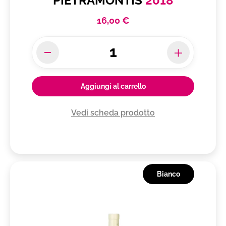
PIETRAMONTIS
2018
Sicilia DOC
Sicilia IGT
16,00 €
Soave DOC
Soave Superiore DOCG
Taurasi DOCG
Terre di Chieti IGT
Aggiungi al carrello
Terre di Cosenza DOP
Terre Siciliane IGT
Vedi scheda prodotto
Toscana IGT
Trebbiano Chardonnay Rubicone IGT
Trebbiano Chardonnay Rubicone IGT Frizzante
Trebbiano D'Abruzzo DOC
Bianco
Trentino DOC
Trento DOC
Treviso DOC