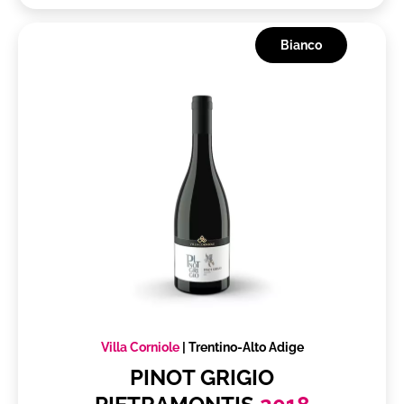
Romagna Albana DOCG
Romagna DOC Sangiovese
Bianco
Rosso Conero DOC
Rosso di Montalcino DOC
Rosso di Montepulciano DOC
Rosso Piceno DOC
Rosso Piceno Superiore DOC
Ruché di Castagnole Monferrato DOC
Salento IGT
Sangiovese di Romagna Superiore DOC
Sangiovese Merlot Rubicone IGT
Sannio DOC
Sant'Antimo DOC
Villa Corniole
|
Trentino-Alto Adige
Serrapetrona DOC
PINOT GRIGIO
Sforzato di Valtellina DOCG