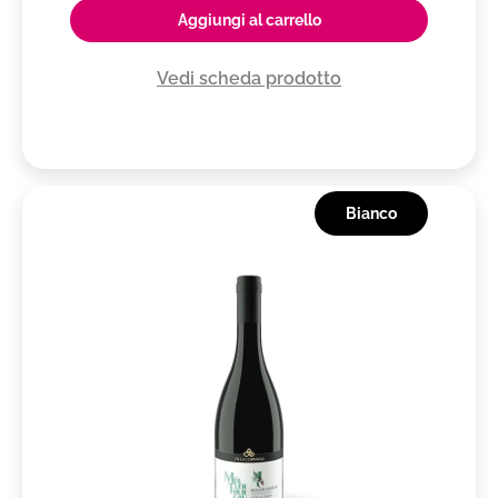
Verdicchio dei Castelli di Jesi DOC Classico
Aggiungi al carrello
Verdicchio dei Castelli di Jesi DOC Classico
Superiore
Vedi scheda prodotto
Verdicchio di Matelica DOC
Vernaccia di San Gimignano DOCG
Veronese IGT
Vigneti delle Dolomiti IGT
Bianco
Vini dell'Elba DOC
Vino Candia dei Colli Apuani
VIno Nobile di Montepulciano DOCG
Vino Spumante di Qualità
Vin Santo del Chianti Classico DOC
Vin Santo del Chianti DOC
Vin Santo del Chianti Rùfina DOC
Vittoria DOC