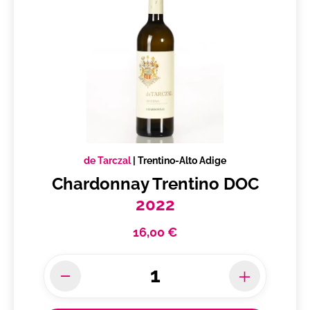
Umbria IGT
Val di Cornia Suvereto DOCG
Valdobbiadene Prosecco Superiore DOCG
Vallagarina IGT
Valpolicella DOC
Valpolicella Ripasso Classico Superiore DOC
Valpolicella Ripasso Superiore DOC
Valpolicella Superiore DOC
de Tarczal
|
Trentino-Alto Adige
Valtellina Superiore DOCG
Chardonnay Trentino DOC
Veneaccia di Serrapetrona DOCG
2022
Veneto IGT
16,00 €
Venezia DOC
Venezia Giulia IGT
Verdicchio dei Castelli di Jesi Classico DOCG
Verdicchio dei Castelli di Jesi DOC