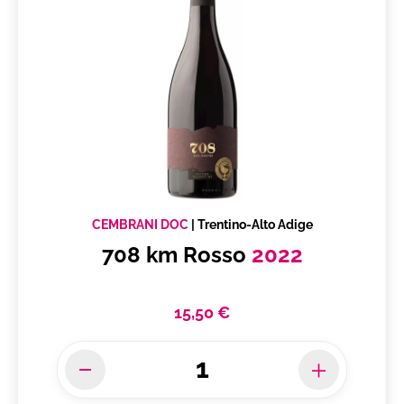
Liguria di Levante IGT
Lison Pramaggiore DOC
Lugana DOC
Malvasia di Casorzo DOC
Malvasia di Casorzo DOC Passito
Mamertino DOC
Marca Trevigiana IGP
Marche IGT
CEMBRANI DOC
|
Trentino-Alto Adige
Maremma Toscana DOC
708 km Rosso
2022
Marsala Superiore DOC
Monferrato DOC
15,50 €
Montecarlo DOC
Montecucco Vermentino DOC
Montefalco DOC
Montefalco Sagrantino DOCG