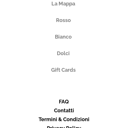
La Mappa
Friuli-Venezia Giulia
Rosso
Bianco
Vuoi ricevere i tuoi prodotti in
Italia
Dolci
Subtotale
0,00 €
Gift Cards
Totale
0.00€
FAQ
Contatti
Termini & Condizioni