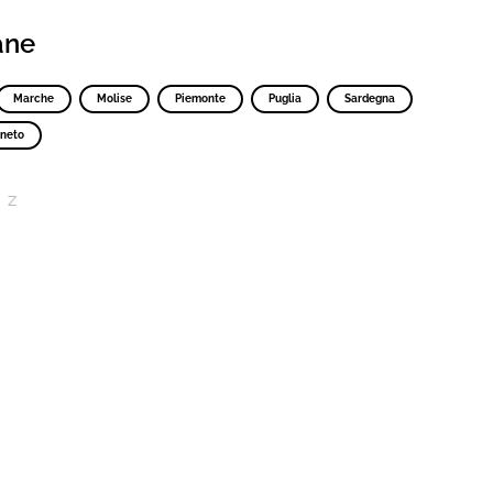
iane
Marche
Molise
Piemonte
Puglia
Sardegna
neto
Z