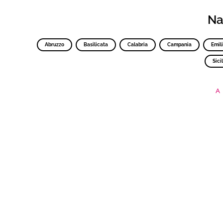
Nav
Abruzzo
Basilicata
Calabria
Campania
Emil
Sicil
A