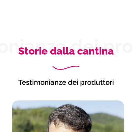
onianze dei pro
Storie dalla cantina
Testimonianze dei produttori