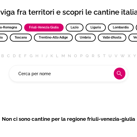
iga fra territori e scopri le cantine ital
ia-Romagna
Friuli-Venezia Giulia
Lazio
Liguria
Lombardia
ia
Toscana
Trentino-Alto Adige
Umbria
Valle d'Aosta
Ve
B
C
D
E
F
G
H
I
J
K
L
M
N
O
P
Q
R
S
T
U
V
W
X
Y
Non ci sono cantine per la regione friuli-venezia-giulia