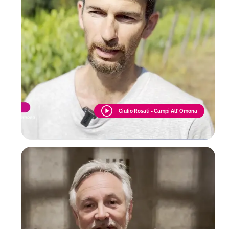
Giulio Rosati - Campi All' Omona