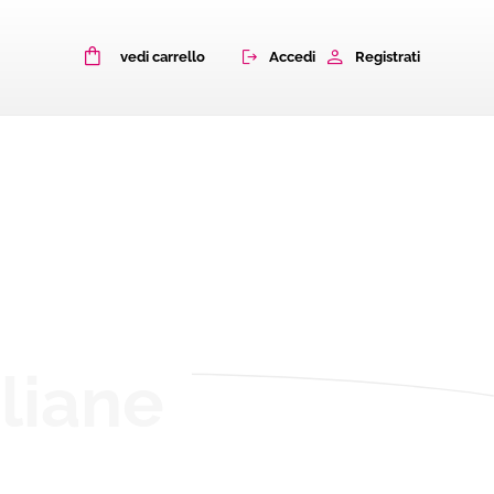
0
Accedi
Registrati
vedi carrello
aliane