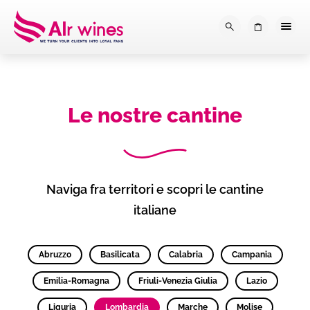
Dalla loro vendemmia, alla tu
0
Le nostre cantine
Naviga fra territori e scopri le cantine
italiane
Abruzzo
Basilicata
Calabria
Campania
Emilia-Romagna
Friuli-Venezia Giulia
Lazio
Liguria
Lombardia
Marche
Molise