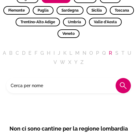
Piemonte
Puglia
Sardegna
Sicilia
Toscana
Trentino-Alto Adige
Umbria
Valle d'Aosta
Veneto
A
B
C
D
E
F
G
H
I
J
K
L
M
N
O
P
Q
R
S
T
U
V
W
X
Y
Z
Non ci sono cantine per la regione lombardia