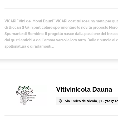
VICARI "Vini dei Monti Dauni" ViCARi costituisce una meta per quan
di Biccari (FG) in particolare sperimentare le novità proposte Nero 
Spumante di Bombino. Il progetto nasce dalla passione dei tre soc
dei gusti antichi e dall' amore verso la loro terra. Dalla rinuncia 
spollonatura e diradamenti...
Vitivinicola Dauna
via Enrico de Nicola, 41 - 71017 