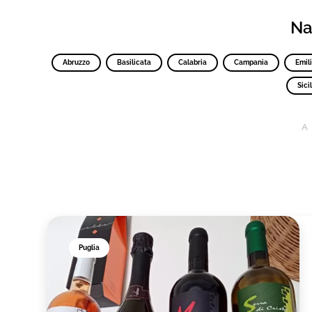
Nav
Abruzzo
Basilicata
Calabria
Campania
Emil
Sicil
A
Puglia