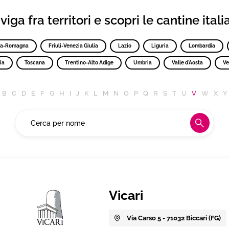
iga fra territori e scopri le cantine ital
ia-Romagna
Friuli-Venezia Giulia
Lazio
Liguria
Lombardia
ia
Toscana
Trentino-Alto Adige
Umbria
Valle d'Aosta
Ve
B
C
D
E
F
G
H
I
J
K
L
M
N
O
P
Q
R
S
T
U
V
W
X
Y
Vicari
Via Carso 5 - 71032 Biccari (FG)