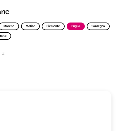
iane
Marche
Molise
Piemonte
Puglia
Sardegna
neto
Z