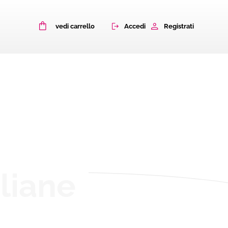
0
Accedi
Registrati
vedi carrello
aliane