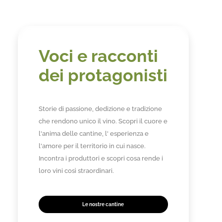
Voci e racconti
dei protagonisti
Storie di passione, dedizione e tradizione
che rendono unico il vino. Scopri il cuore e
l'anima delle cantine, l' esperienza e
l'amore per il territorio in cui nasce.
Incontra i produttori e scopri cosa rende i
loro vini così straordinari.
Le nostre cantine