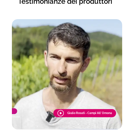
Testimonianze dei produttori
Giulio Rosati - Campi All' Omona