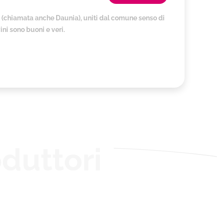
ia (chiamata anche Daunia), uniti dal comune senso di
vini sono buoni e veri.
duttori