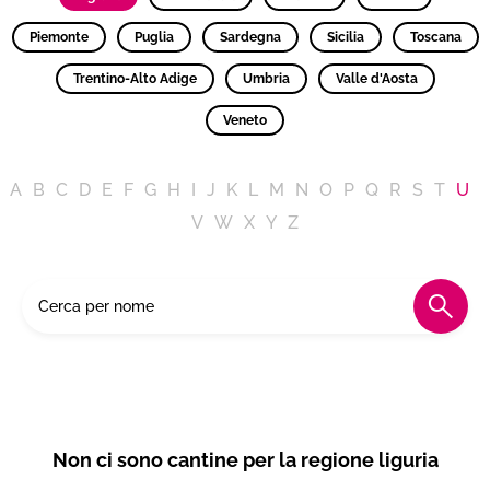
Piemonte
Puglia
Sardegna
Sicilia
Toscana
Trentino-Alto Adige
Umbria
Valle d'Aosta
Veneto
A
B
C
D
E
F
G
H
I
J
K
L
M
N
O
P
Q
R
S
T
U
V
W
X
Y
Z
Non ci sono cantine per la regione liguria