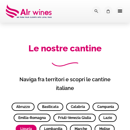
Dalla loro vendemmia, alla tu
0
Le nostre cantine
Naviga fra territori e scopri le cantine
italiane
Abruzzo
Basilicata
Calabria
Campania
Emilia-Romagna
Friuli-Venezia Giulia
Lazio
Liguria
Lombardia
Marche
Molise