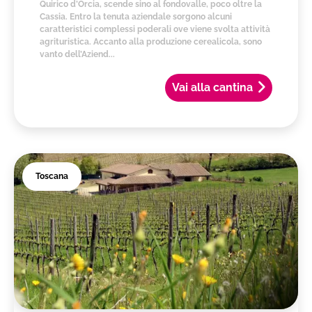
Quirico d’Orcia, scende sino al fondovalle, poco oltre la
Cassia. Entro la tenuta aziendale sorgono alcuni
caratteristici complessi poderali ove viene svolta attività
agrituristica. Accanto alla produzione cerealicola, sono
vanto dell’Aziend...
Vai alla cantina
Toscana