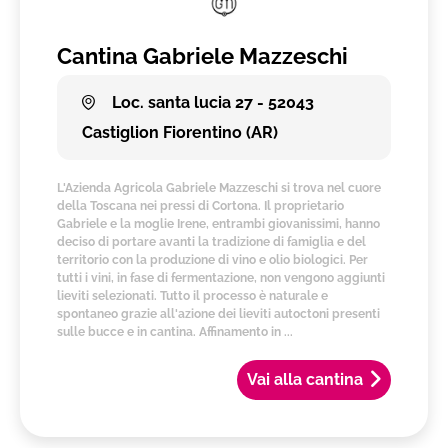
Cantina Gabriele Mazzeschi
Loc. santa lucia 27 - 52043
Castiglion Fiorentino (AR)
L'Azienda Agricola Gabriele Mazzeschi si trova nel cuore
della Toscana nei pressi di Cortona. Il proprietario
Gabriele e la moglie Irene, entrambi giovanissimi, hanno
deciso di portare avanti la tradizione di famiglia e del
territorio con la produzione di vino e olio biologici. Per
tutti i vini, in fase di fermentazione, non vengono aggiunti
lieviti selezionati. Tutto il processo è naturale e
spontaneo grazie all'azione dei lieviti autoctoni presenti
sulle bucce e in cantina. Affinamento in ...
Vai alla cantina