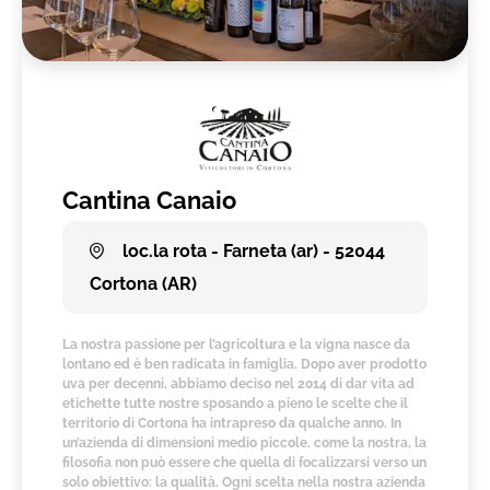
Cantina Canaio
loc.la rota - Farneta (ar) - 52044
Cortona (AR)
La nostra passione per l’agricoltura e la vigna nasce da
lontano ed è ben radicata in famiglia. Dopo aver prodotto
uva per decenni, abbiamo deciso nel 2014 di dar vita ad
etichette tutte nostre sposando a pieno le scelte che il
territorio di Cortona ha intrapreso da qualche anno. In
un’azienda di dimensioni medio piccole, come la nostra, la
filosofia non può essere che quella di focalizzarsi verso un
solo obiettivo: la qualità. Ogni scelta nella nostra azienda