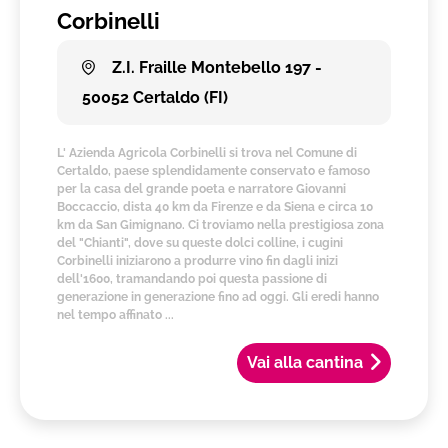
Corbinelli
Z.I. Fraille Montebello 197 -
50052 Certaldo (FI)
L' Azienda Agricola Corbinelli si trova nel Comune di
Certaldo, paese splendidamente conservato e famoso
per la casa del grande poeta e narratore Giovanni
Boccaccio, dista 40 km da Firenze e da Siena e circa 10
km da San Gimignano. Ci troviamo nella prestigiosa zona
del "Chianti", dove su queste dolci colline, i cugini
Corbinelli iniziarono a produrre vino fin dagli inizi
dell'1600, tramandando poi questa passione di
generazione in generazione fino ad oggi. Gli eredi hanno
nel tempo affinato ...
Vai alla cantina