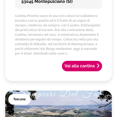
53045 Montepulciano (SI)
Cantina Priorino nasce in una terra dove la tradizione si
incontra con la qualità ed è il frutto di un sogno di
Jacopo, condiviso, da sempre, con il padre. Dall’acquisto
dei primi ettari di terreno, fino alla costruzione della
Cantina, terminata nel 2011, si materializza finalmente il
desiderio perseguito da tempo. Collocata nella piccola
comunità di Abbadia, nel territorio di Montepulciano, a
pochi chilometri dal Borgo medesimo, oggi si espande
per 6 ettari, distribuiti nelle varie z...
Vai alla cantina
Toscana