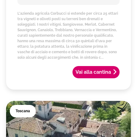
L'azienda agricola Corbucci si estende per circa 25 ettari
tra vigneti e oliveti posti su terreni ben drenati e
soleggiati. I nostri vitigni, Sangiovese, Merlot, Cabernet
Sauvignon, Canaiolo, Trebbiano, Vernaccia e Vermentino,
curati sapientemente dal nostro personale qualificato,
hanno una resa massima di circa 50 quintali d'uva per
ettaro; la potatura attenta, la vinificazione prima in
vasche di acciaio e cemento e botti di rovere dopo, sono
solo alcuni degli accorgimenti che, in sintonia c...
Vai alla cantina
Toscana