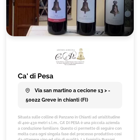
Ca' di Pesa
Via san martino a cecione 13 > -
50022 Greve in chianti (FI)
Situata sulle colline di Panzano in Chianti ad un’altitudine
di 400-430 metri s.l.m., CA’ DI PESA è una piccola azienda
a conduzione familiare. Questo ci permette di seguire con
molta cura ogni singola fase del processo produttivo cosi
da ottenere vino ed olio di qualità. La famiglia Burroni,