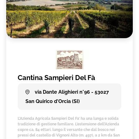
Cantina Sampieri Del Fà
via Dante Alighieri n°96 - 53027
San Quirico d'Orcia (SI)
L’Azienda Agricola Sampieri Del Fa’ ha una lunga e solida
tradizione di gestione familiare. L’estensione dell’Azienda
copre ca. 84 ettari, lungo il versante che dal bosco nei
pressi del castello di Vignoni Alto (m. 497), a 2 km da San