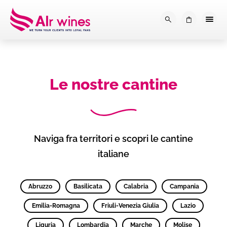
Dalla loro vendemmia, alla tu
0
Le nostre cantine
Naviga fra territori e scopri le cantine
italiane
Abruzzo
Basilicata
Calabria
Campania
Emilia-Romagna
Friuli-Venezia Giulia
Lazio
Liguria
Lombardia
Marche
Molise