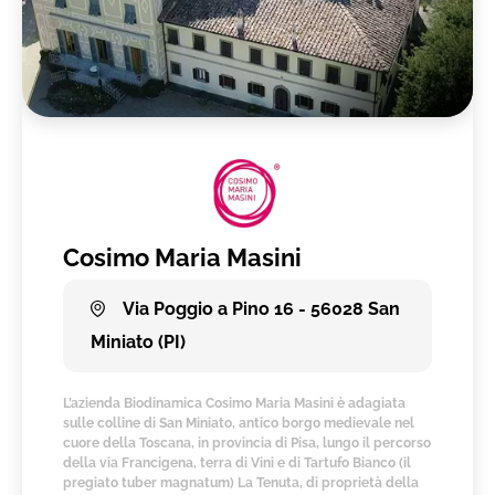
Cosimo Maria Masini
Via Poggio a Pino 16 - 56028 San
Miniato (PI)
L’azienda Biodinamica Cosimo Maria Masini è adagiata
sulle colline di San Miniato, antico borgo medievale nel
cuore della Toscana, in provincia di Pisa, lungo il percorso
della via Francigena, terra di Vini e di Tartufo Bianco (il
pregiato tuber magnatum) La Tenuta, di proprietà della