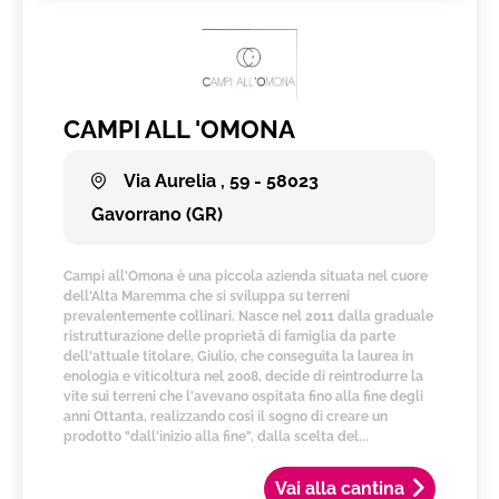
CAMPI ALL 'OMONA
Via Aurelia , 59 - 58023
Gavorrano (GR)
Campi all'Omona è una piccola azienda situata nel cuore
dell'Alta Maremma che si sviluppa su terreni
prevalentemente collinari. Nasce nel 2011 dalla graduale
ristrutturazione delle proprietà di famiglia da parte
dell'attuale titolare, Giulio, che conseguita la laurea in
enologia e viticoltura nel 2008, decide di reintrodurre la
vite sui terreni che l'avevano ospitata fino alla fine degli
anni Ottanta, realizzando così il sogno di creare un
prodotto "dall'inizio alla fine", dalla scelta del...
Vai alla cantina