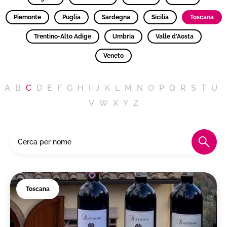
Piemonte
Puglia
Sardegna
Sicilia
Toscana
Trentino-Alto Adige
Umbria
Valle d'Aosta
Veneto
A
B
C
D
E
F
G
H
I
J
K
L
M
N
O
P
Q
R
S
T
U
V
W
X
Y
Z
Toscana