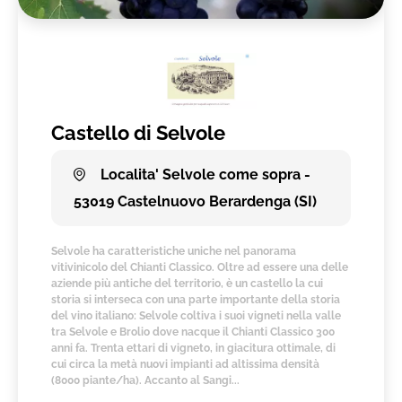
Castello di Selvole
Localita' Selvole come sopra -
53019 Castelnuovo Berardenga (SI)
Selvole ha caratteristiche uniche nel panorama
vitivinicolo del Chianti Classico. Oltre ad essere una delle
aziende più antiche del territorio, è un castello la cui
storia si interseca con una parte importante della storia
del vino italiano: Selvole coltiva i suoi vigneti nella valle
tra Selvole e Brolio dove nacque il Chianti Classico 300
anni fa. Trenta ettari di vigneto, in giacitura ottimale, di
cui circa la metà nuovi impianti ad altissima densità
(8000 piante/ha). Accanto al Sangi...