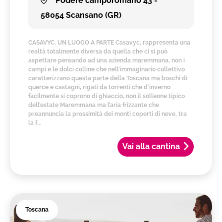
Podere camporomano 43 -
58054 Scansano (GR)
CASAVYC, UN LUOGO A PARTE Casavyc, rappresenta una
realtà totalmente diversa da quella che ci si può
aspettare pensando ad una azienda maremmana, non i
campi e le dolci colline che nell’immaginario collettivo
caratterizzano questa parte della Toscana ma boschi di
querce e castagni, rigati da torrenti che d’inverno
facilmente si coprono di ghiaccio, non il solleone tipico
dell’estate Maremmana ma l’aria frizzante che
preannuncia la prossimità dei monti coperti di neve, tra
la f...
Vai alla cantina
Toscana