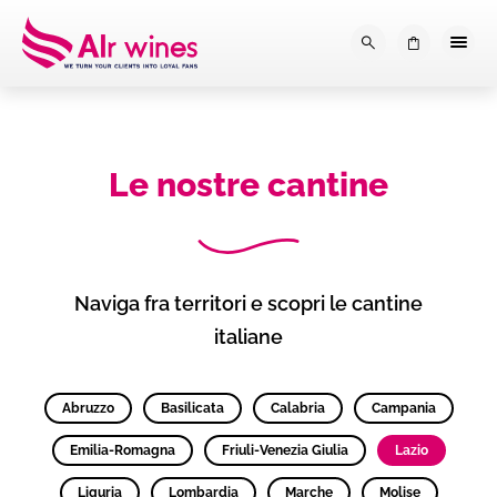
Dalla loro vendemmia, alla tu
0
Le nostre cantine
Naviga fra territori e scopri le cantine
italiane
Abruzzo
Basilicata
Calabria
Campania
Emilia-Romagna
Friuli-Venezia Giulia
Lazio
Liguria
Lombardia
Marche
Molise