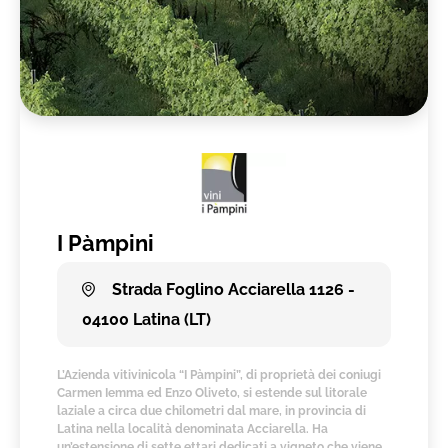
I Pàmpini
Strada Foglino Acciarella 1126 -
04100 Latina (LT)
L’Azienda vitivinicola “I Pàmpini”, di proprietà dei coniugi
Carmen Iemma ed Enzo Oliveto, si estende sul litorale
laziale a circa due chilometri dal mare, in provincia di
Latina nella località denominata Acciarella. Ha
un’estensione di sette ettari dedicati a vigneto che viene