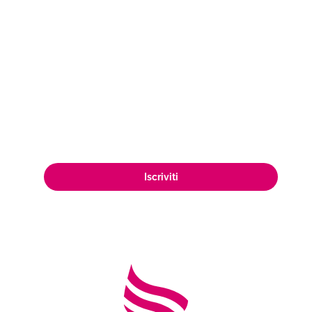
Esplora nuovi orizzonti per vendere il
tuo vino! Iscriviti ad Air Wines e scopri
come ampliare la tua presenza sul
mercato, raggiungendo una vasta e
appassionata clientela di amanti del
vino in tutto il mondo.
Iscriviti