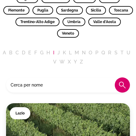
Piemonte
Puglia
Sardegna
Sicilia
Toscana
Trentino-Alto Adige
Umbria
Valle d'Aosta
Veneto
A
B
C
D
E
F
G
H
I
J
K
L
M
N
O
P
Q
R
S
T
U
V
W
X
Y
Z
Lazio