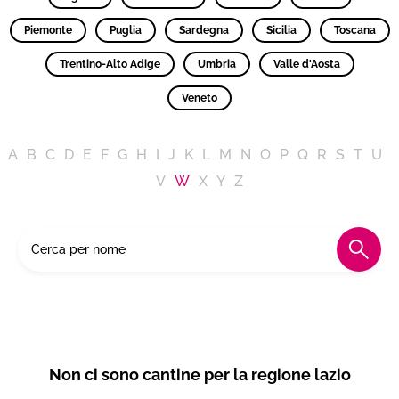
Piemonte
Puglia
Sardegna
Sicilia
Toscana
Trentino-Alto Adige
Umbria
Valle d'Aosta
Veneto
A
B
C
D
E
F
G
H
I
J
K
L
M
N
O
P
Q
R
S
T
U
V
W
X
Y
Z
Non ci sono cantine per la regione lazio