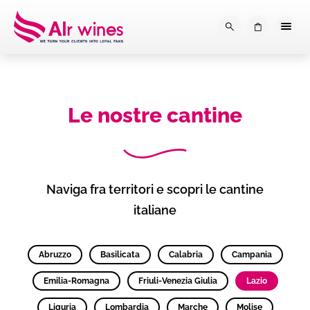
Dalla loro vendemmia, alla tu
0
Le nostre cantine
Naviga fra territori e scopri le cantine
italiane
Abruzzo
Basilicata
Calabria
Campania
Emilia-Romagna
Friuli-Venezia Giulia
Lazio
Liguria
Lombardia
Marche
Molise