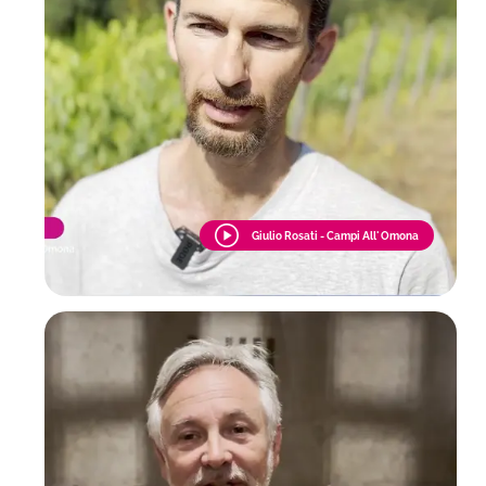
Giulio Rosati - Campi All' Omona