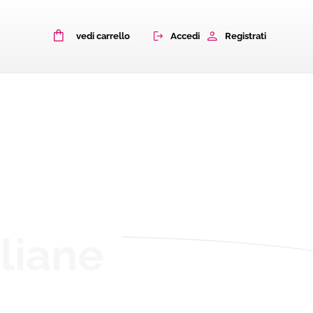
0
Accedi
Registrati
vedi carrello
aliane