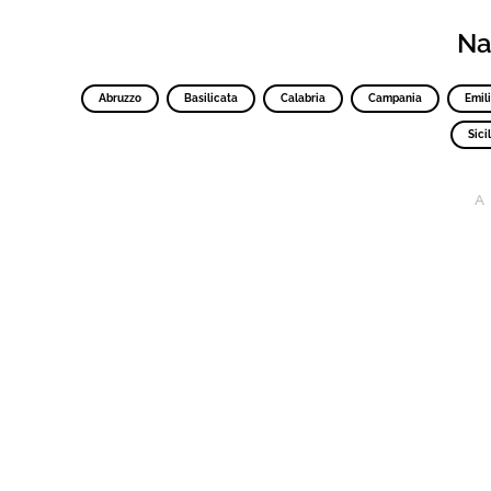
Nav
Abruzzo
Basilicata
Calabria
Campania
Emil
Sicil
A