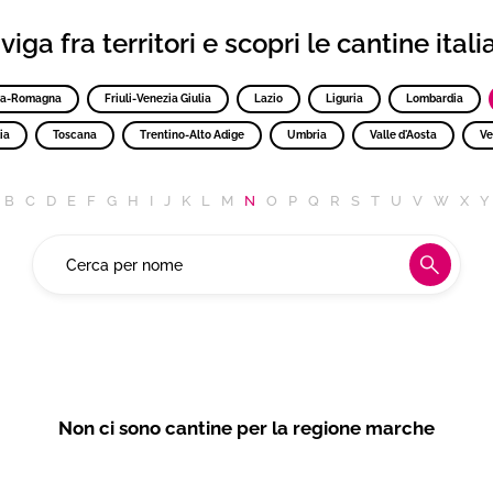
iga fra territori e scopri le cantine ital
ia-Romagna
Friuli-Venezia Giulia
Lazio
Liguria
Lombardia
ia
Toscana
Trentino-Alto Adige
Umbria
Valle d'Aosta
Ve
B
C
D
E
F
G
H
I
J
K
L
M
N
O
P
Q
R
S
T
U
V
W
X
Y
Non ci sono cantine per la regione marche