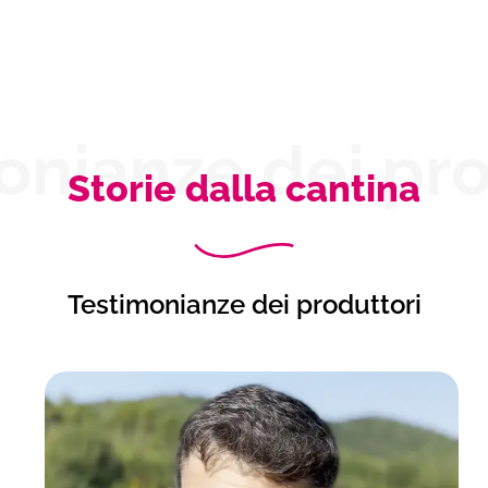
onianze dei pro
Storie dalla cantina
Testimonianze dei produttori