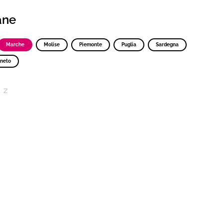
iane
Marche
Molise
Piemonte
Puglia
Sardegna
neto
Z