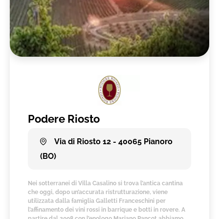
Podere Riosto
Via di Riosto 12 - 40065 Pianoro
(BO)
Nei sotterranei di Villa Casalino si trova l’antica cantina
che oggi, dopo un’accurata ristrutturazione, viene
utilizzata dalla famiglia Galletti Franceschini per
l’affinamento dei vini rossi in barrique e botti in rovere. A
partire dal 2008 con l’enologo Mariano Pancot abbiamo