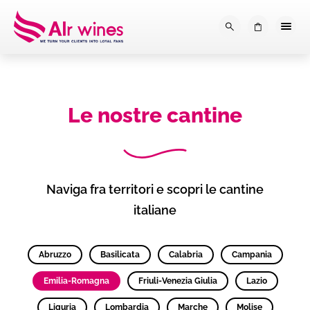
Dalla loro vendemmia, alla tu
0
Le nostre cantine
Naviga fra territori e scopri le cantine
italiane
Abruzzo
Basilicata
Calabria
Campania
Emilia-Romagna
Friuli-Venezia Giulia
Lazio
Liguria
Lombardia
Marche
Molise