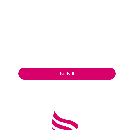
Esplora nuovi orizzonti per vendere il
tuo vino! Iscriviti ad Air Wines e scopri
come ampliare la tua presenza sul
mercato, raggiungendo una vasta e
appassionata clientela di amanti del
vino in tutto il mondo.
Iscriviti