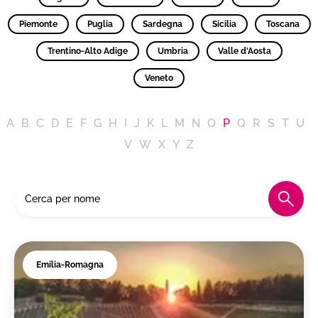
Piemonte
Puglia
Sardegna
Sicilia
Toscana
Trentino-Alto Adige
Umbria
Valle d'Aosta
Veneto
A
B
C
D
E
F
G
H
I
J
K
L
M
N
O
P
Q
R
S
T
U
V
W
X
Y
Z
Emilia-Romagna