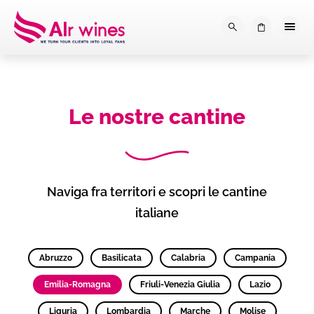
Dalla loro vendemmia, alla tu
0
Le nostre cantine
Naviga fra territori e scopri le cantine
italiane
Abruzzo
Basilicata
Calabria
Campania
Emilia-Romagna
Friuli-Venezia Giulia
Lazio
Liguria
Lombardia
Marche
Molise