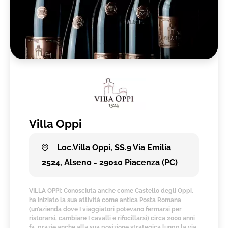
Villa Oppi
Loc.Villa Oppi, SS.9 Via Emilia
2524, Alseno - 29010 Piacenza (PC)
VILLA OPPI: Conosciuta anche come Castello degli Oppi,
ha iniziato la sua attività come antica Posta Romana
(un’azienda dove I viaggiatori potevano fermarsi per
ristorarsi, cambiare I cavalli e rifocillarsi) circa 2000 anni
fa, grazie anche alla sua posizione strategica lungo la via