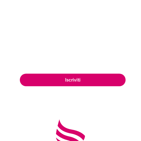
Esplora nuovi orizzonti per vendere il
tuo vino! Iscriviti ad Air Wines e scopri
come ampliare la tua presenza sul
mercato, raggiungendo una vasta e
appassionata clientela di amanti del
vino in tutto il mondo.
Iscriviti