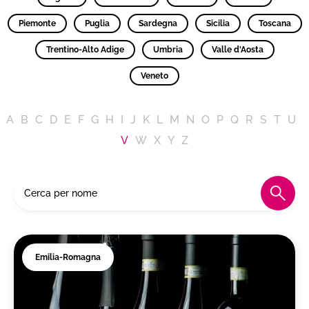
Piemonte
Puglia
Sardegna
Sicilia
Toscana
Trentino-Alto Adige
Umbria
Valle d'Aosta
Veneto
A
B
C
D
E
F
G
H
I
J
K
L
M
N
O
P
Q
R
S
T
U
V
W
X
Y
Z
Emilia-Romagna