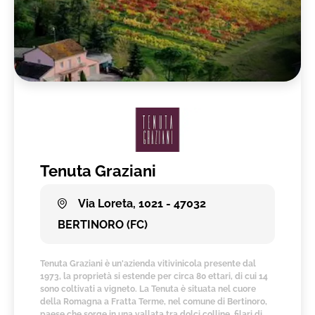
Tenuta Graziani
Via Loreta, 1021 - 47032
BERTINORO (FC)
Tenuta Graziani è un'azienda vitivinicola presente dal
1973, la proprietà si estende per circa 80 ettari, di cui 14
sono coltivati a vigneto. La Tenuta è situata nel cuore
della Romagna a Fratta Terme, nel comune di Bertinoro,
paese che sorge in una vallata tra dolci colline, filari di