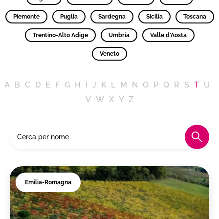
Piemonte
Puglia
Sardegna
Sicilia
Toscana
Trentino-Alto Adige
Umbria
Valle d'Aosta
Veneto
A
B
C
D
E
F
G
H
I
J
K
L
M
N
O
P
Q
R
S
T
U
V
W
X
Y
Z
Emilia-Romagna