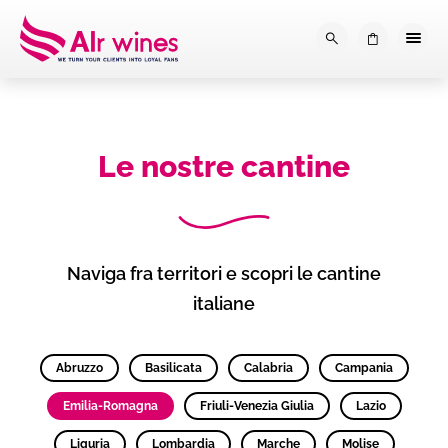
Dalla loro vendemmia, alla tu
0
Le nostre cantine
Naviga fra territori e scopri le cantine
italiane
Abruzzo
Basilicata
Calabria
Campania
Emilia-Romagna
Friuli-Venezia Giulia
Lazio
Liguria
Lombardia
Marche
Molise