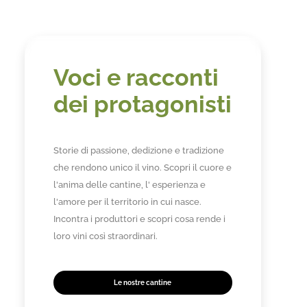
Voci e racconti
dei protagonisti
Storie di passione, dedizione e tradizione
che rendono unico il vino. Scopri il cuore e
l'anima delle cantine, l' esperienza e
l'amore per il territorio in cui nasce.
Incontra i produttori e scopri cosa rende i
loro vini così straordinari.
Le nostre cantine