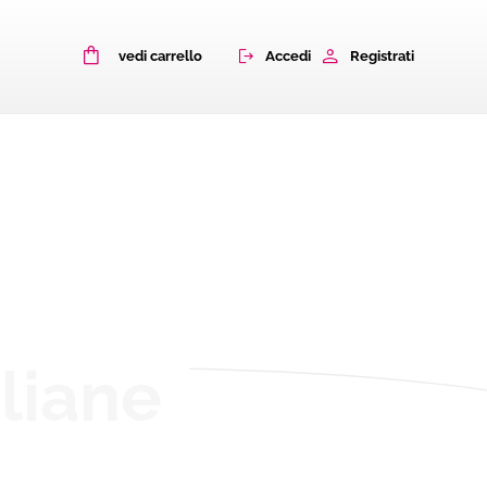
0
Accedi
Registrati
vedi carrello
aliane