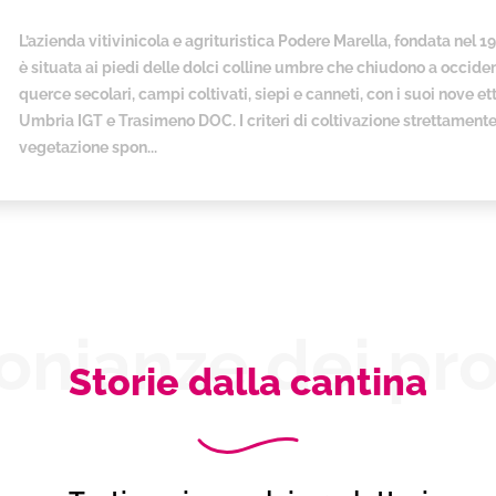
L’azienda vitivinicola e agrituristica Podere Marella, fondata nel 1
è situata ai piedi delle dolci colline umbre che chiudono a occid
querce secolari, campi coltivati, siepi e canneti, con i suoi nove et
Umbria IGT e Trasimeno DOC. I criteri di coltivazione strettamente b
vegetazione spon...
onianze dei pro
Storie dalla cantina