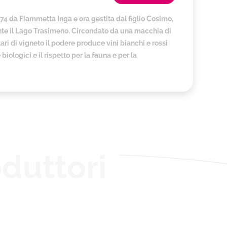
974 da Fiammetta Inga e ora gestita dal figlio Cosimo,
ente il Lago Trasimeno. Circondato da una macchia di
tari di vigneto il podere produce vini bianchi e rossi
iologici e il rispetto per la fauna e per la
duttori