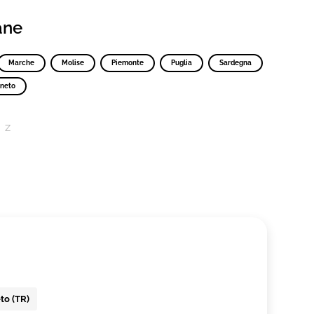
iane
Marche
Molise
Piemonte
Puglia
Sardegna
neto
Z
to (TR)