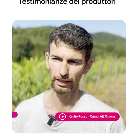
Testimonianze dei produttori
Giulio Rosati - Campi All' Omona