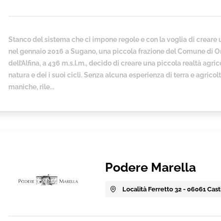
Stanco del sistema che ci impone regole e con la voglia di creare 
nel gennaio 2016 a Sugano, una piccola frazione del Comune di Or
dell’Alfina, a 436 m.s.l.m., decido di creare una piccola realtà agr
natura e dei i suoi cicli. Senza alcuna esperienza di terra e agric
maniche, rile...
Podere Marella
Località Ferretto 32 - 06061 Cast