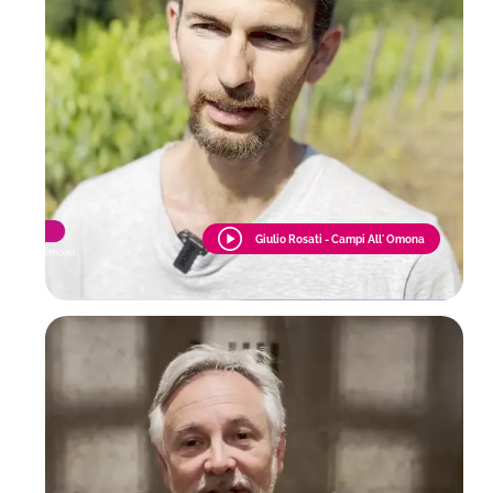
Giulio Rosati - Campi All' Omona