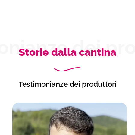
onianze dei pro
Storie dalla cantina
Testimonianze dei produttori