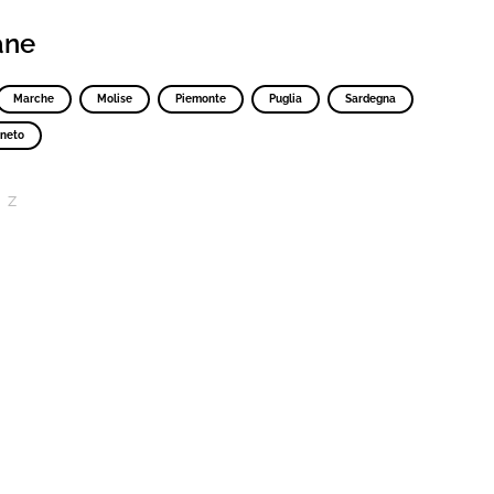
iane
Marche
Molise
Piemonte
Puglia
Sardegna
neto
Z