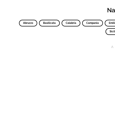
Nav
Abruzzo
Basilicata
Calabria
Campania
Emil
Sicil
A