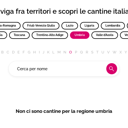
iga fra territori e scopri le cantine ital
ia-Romagna
Friuli-Venezia Giulia
Lazio
Liguria
Lombardia
ia
Toscana
Trentino-Alto Adige
Umbria
Valle d'Aosta
Ve
B
C
D
E
F
G
H
I
J
K
L
M
N
O
P
Q
R
S
T
U
V
W
X
Y
Non ci sono cantine per la regione umbria