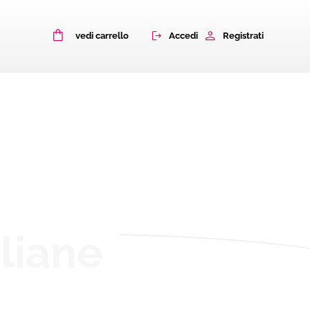
0
Accedi
Registrati
vedi carrello
aliane