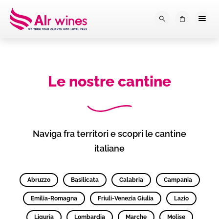
Dalla loro vendemmia, alla tu
0
Le nostre cantine
Naviga fra territori e scopri le cantine
italiane
Abruzzo
Basilicata
Calabria
Campania
Emilia-Romagna
Friuli-Venezia Giulia
Lazio
Liguria
Lombardia
Marche
Molise