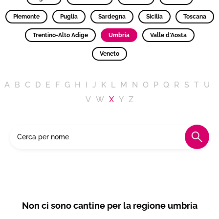
Piemonte
Puglia
Sardegna
Sicilia
Toscana
Trentino-Alto Adige
Umbria
Valle d'Aosta
Veneto
A
B
C
D
E
F
G
H
I
J
K
L
M
N
O
P
Q
R
S
T
U
V
W
X
Y
Z
Non ci sono cantine per la regione umbria