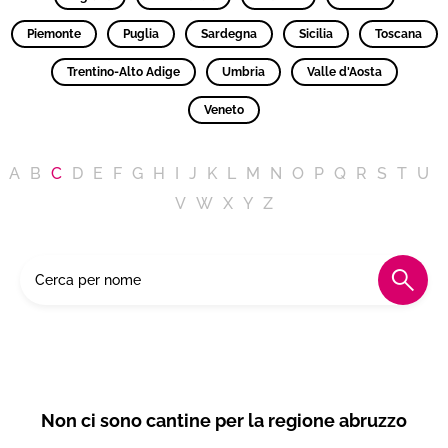
Piemonte
Puglia
Sardegna
Sicilia
Toscana
Trentino-Alto Adige
Umbria
Valle d'Aosta
Veneto
A
B
C
D
E
F
G
H
I
J
K
L
M
N
O
P
Q
R
S
T
U
V
W
X
Y
Z
Non ci sono cantine per la regione abruzzo