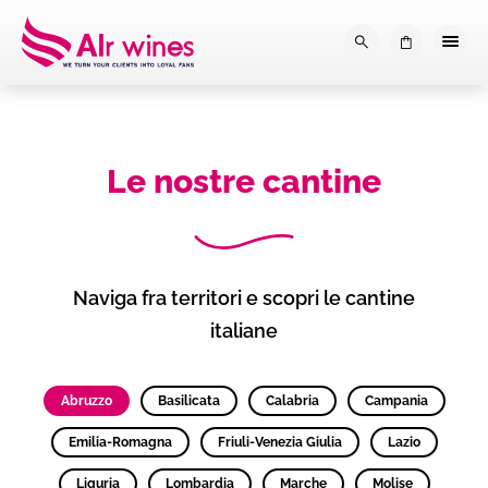
Dalla loro vendemmia, alla tu
0
Le nostre cantine
Naviga fra territori e scopri le cantine
italiane
Abruzzo
Basilicata
Calabria
Campania
Emilia-Romagna
Friuli-Venezia Giulia
Lazio
Liguria
Lombardia
Marche
Molise