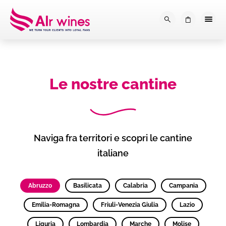
Dalla loro vendemmia, alla tu
0
Le nostre cantine
Naviga fra territori e scopri le cantine
italiane
Abruzzo
Basilicata
Calabria
Campania
Emilia-Romagna
Friuli-Venezia Giulia
Lazio
Liguria
Lombardia
Marche
Molise