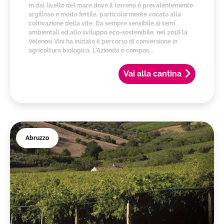
m dal livello del mare dove il terreno è prevalentemente
argilloso e molto fertile, particolarmente vocato alla
coltivazione della vite. Da sempre sensibile ai temi
ambientali ed allo sviluppo eco-sostenibile, nel 2016 la
Velenosi Vini ha iniziato il percorso di conversione in
agricoltura biologica. L'Azienda è compos...
Vai alla cantina
Abruzzo