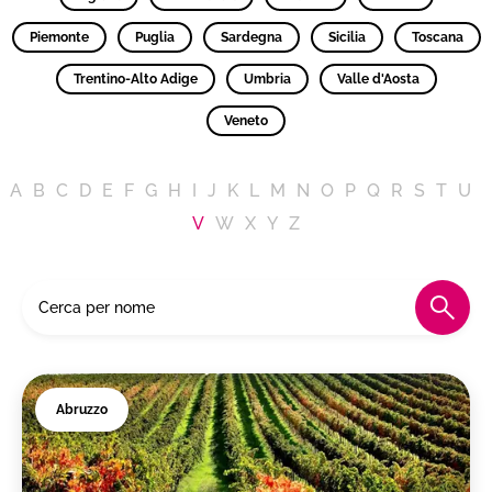
Piemonte
Puglia
Sardegna
Sicilia
Toscana
Trentino-Alto Adige
Umbria
Valle d'Aosta
Veneto
A
B
C
D
E
F
G
H
I
J
K
L
M
N
O
P
Q
R
S
T
U
V
W
X
Y
Z
Abruzzo