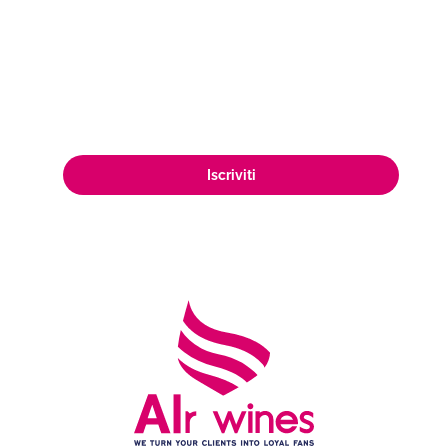
come ampliare la tua presenza sul
mercato, raggiungendo una vasta e
appassionata clientela di amanti del
vino in tutto il mondo.
Iscriviti