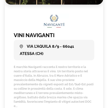
VINI NAVIGANTI
VIA L'AQUILA 8/9 - 66041
ATESSA (CH)
Il marchio Naviganti racconta il nostro territorio e la
nostra storia attraverso il vino. Un territorio posto nel
cuore d’Italia, in Abruzzo, tra il Mare Adriatico e il
massiccio della Majella. Il suo vino proviene
prevalentemente da vigneti esposti ad Est/Sud-Est posti
su colline in prossimità della costa. Il sole, il clima
mediterraneo e il terreno prevalentemente misto-
argilloso, battuto dalla brezza marina che spazza via
l’umidità, favoriscono l’impianto di vitigni autoctoni DOC
e...