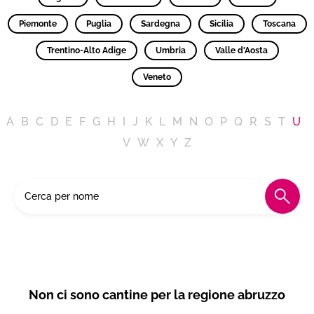
Piemonte
Puglia
Sardegna
Sicilia
Toscana
Trentino-Alto Adige
Umbria
Valle d'Aosta
Veneto
A
B
C
D
E
F
G
H
I
J
K
L
M
N
O
P
Q
R
S
T
U
V
W
X
Y
Z
Non ci sono cantine per la regione abruzzo