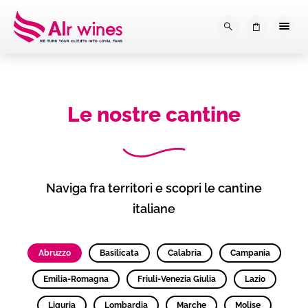
Dalla loro vendemmia, alla tu
0
Le nostre cantine
Naviga fra territori e scopri le cantine
italiane
Abruzzo
Basilicata
Calabria
Campania
Emilia-Romagna
Friuli-Venezia Giulia
Lazio
Liguria
Lombardia
Marche
Molise