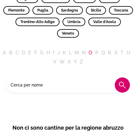
Piemonte
Puglia
Sardegna
Sicilia
Toscana
Trentino-Alto Adige
Umbria
Valle d'Aosta
Veneto
A
B
C
D
E
F
G
H
I
J
K
L
M
N
O
P
Q
R
S
T
U
V
W
X
Y
Z
Non ci sono cantine per la regione abruzzo