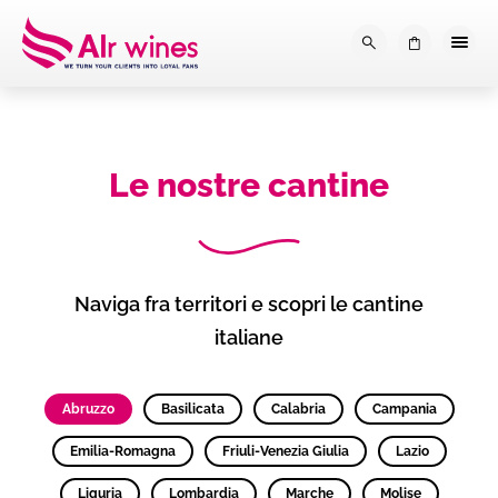
Dalla loro vendemmia, alla tu
0
Le nostre cantine
Naviga fra territori e scopri le cantine
italiane
Abruzzo
Basilicata
Calabria
Campania
Emilia-Romagna
Friuli-Venezia Giulia
Lazio
Liguria
Lombardia
Marche
Molise