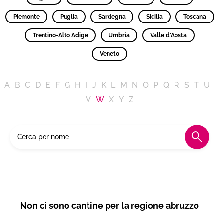
Piemonte
Puglia
Sardegna
Sicilia
Toscana
Trentino-Alto Adige
Umbria
Valle d'Aosta
Veneto
A
B
C
D
E
F
G
H
I
J
K
L
M
N
O
P
Q
R
S
T
U
V
W
X
Y
Z
Non ci sono cantine per la regione abruzzo