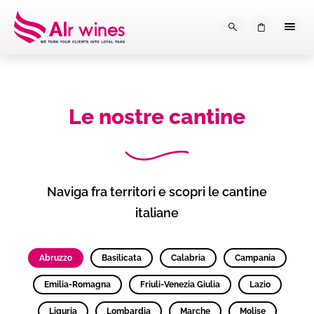
Dalla loro vendemmia, alla tu
0
Le nostre cantine
Naviga fra territori e scopri le cantine
italiane
Abruzzo
Basilicata
Calabria
Campania
Emilia-Romagna
Friuli-Venezia Giulia
Lazio
Liguria
Lombardia
Marche
Molise